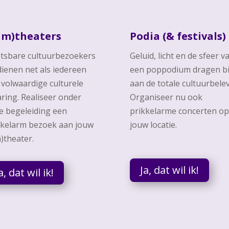
ilm)theaters
Podia (& festivals)
tsbare cultuurbezoekers
Geluid, licht en de sfeer v
dienen net als iedereen
een poppodium dragen bi
 volwaardige culturele
aan de totale cultuurbelev
aring. Realiseer onder
Organiseer nu ook
e begeleiding een
prikkelarme concerten op
kkelarm bezoek aan jouw
jouw locatie.
m)theater.
Ja, dat wil ik!
a, dat wil ik!