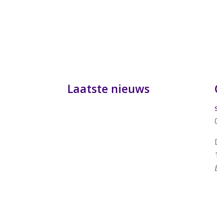
Laatste nieuws
De Hersenstichting en Stichting
Onbeperkt Genieten hebben 954.194
euro ontvangen voor het project