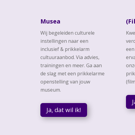
Musea
(F
Wij begeleiden culturele
Kwe
instellingen naar een
ver
inclusief & prikkelarm
een
cultuuraanbod. Via advies,
erv
trainingen en meer. Ga aan
onz
de slag met een prikkelarme
pri
openstelling van jouw
(fil
museum.
J
Ja, dat wil ik!