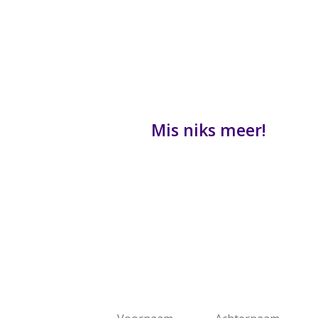
Mis niks meer!
De laatste tips en adviezen voor de
organisatie van prikkelarm
cultuuraanbod direct in je mailbox.
Of blijf op de hoogte van alle
prikkelarme culturele activiteiten.