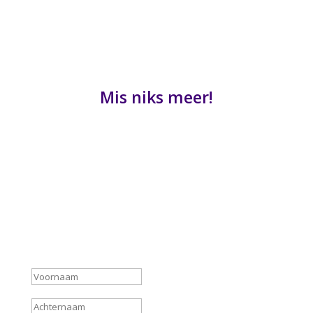
Mis niks meer!
De laatste tips en adviezen voor de organisatie
van prikkelarm cultuuraanbod direct in je
mailbox. Of blijf op de hoogte van alle
prikkelarme culturele activiteiten.
Bedankt voor je inschrijving
voor de nieuwsbrief!